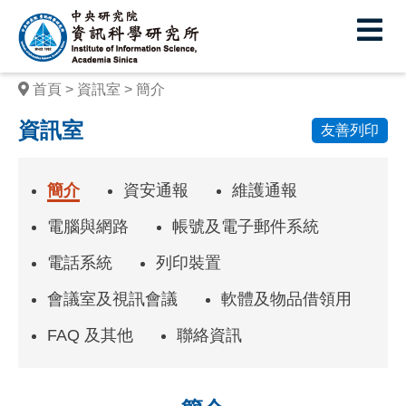
中
央
研
首頁
資訊室
簡介
究
資訊室
友善列印
院
資
簡介
資安通報
維護通報
訊
電腦與網路
帳號及電子郵件系統
科
電話系統
列印裝置
學
會議室及視訊會議
軟體及物品借領用
研
究
FAQ 及其他
聯絡資訊
所