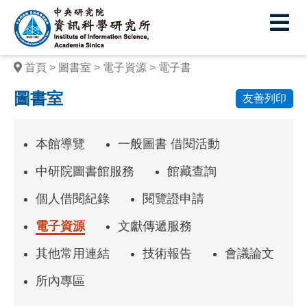
中
央
研
首頁
圖書室
電子資源
電子書
究
圖書室
友善列印
院
資
本館導覽
一般圖書 借閱活動
訊
中研院圖書館服務
館藏查詢
科
個人借閱紀錄
閱覽證申請
學
電子資源
文獻傳遞服務
研
究
其他常用連結
技術報告
會議論文
所
所內專區