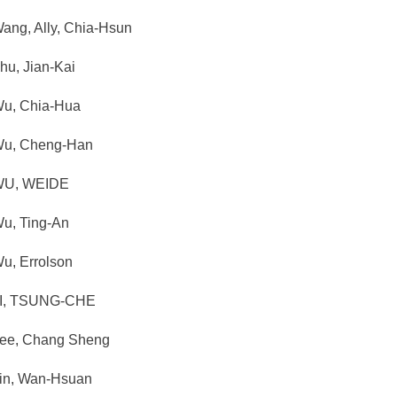
g, Ally, Chia-Hsun
, Jian-Kai
, Chia-Hua
, Cheng-Han
U, WEIDE
, Ting-An
, Errolson
, TSUNG-CHE
e, Chang Sheng
n, Wan-Hsuan