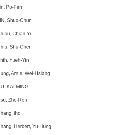
n, Po-Fen
N, Shuo-Chun
iou, Chian-Yu
iu, Shu-Chen
h, Yueh-Yin
g, Arnie, Wei-Hsiang
, KAI-MING
u, Zhe-Ren
ang, iho
ng, Herbert, Yu-Hung