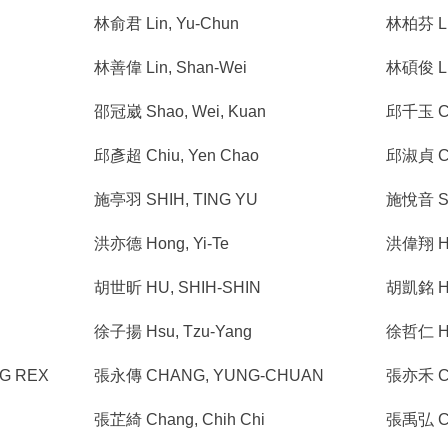
林俞君 Lin, Yu-Chun
林柏芬 Li
林善偉 Lin, Shan-Wei
林碩俊 LI
邵冠崴 Shao, Wei, Kuan
邱千玉 Ch
邱彥超 Chiu, Yen Chao
邱淑貞 Ch
n
施亭羽 SHIH, TING YU
施悅音 Shi
洪亦德 Hong, Yi-Te
洪偉翔 Hun
胡世昕 HU, SHIH-SHIN
胡凱銘 HU
徐子揚 Hsu, Tzu-Yang
徐哲仁 Hs
G REX
張永傳 CHANG, YUNG-CHUAN
張亦禾 Ch
張芷綺 Chang, Chih Chi
張禹弘 Cha