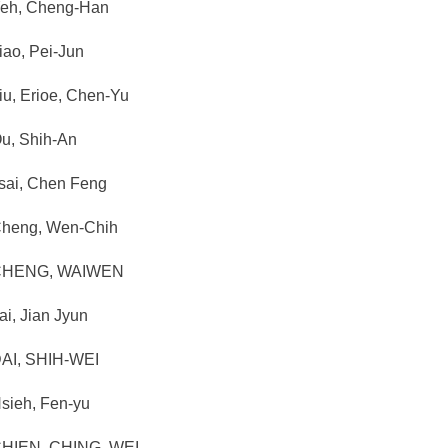
h, Cheng-Han
o, Pei-Jun
, Erioe, Chen-Yu
, Shih-An
ai, Chen Feng
eng, Wen-Chih
HENG, WAIWEN
, Jian Jyun
I, SHIH-WEI
ieh, Fen-yu
IEN, CHING, WEI