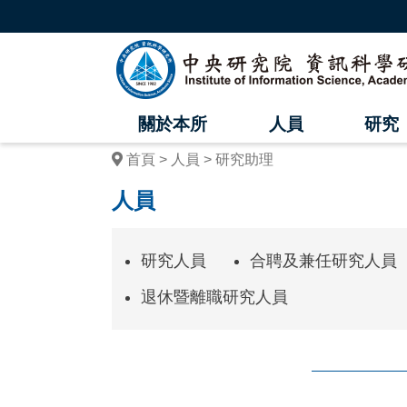
跳
到
主
中
要
內
央
容
區
研
塊
關於本所
人員
研究
究
首頁
人員
研究助理
院
人員
資
訊
研究人員
合聘及兼任研究人員
科
退休暨離職研究人員
學
研
究