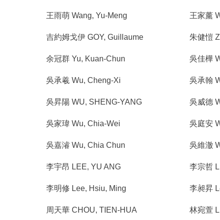
王雨萌 Wang, Yu-Meng
王家薰 Wan
吉約姆戈伊 GOY, Guillaume
朱健愷 Zhu
余冠群 Yu, Kuan-Chun
吳佳樺 Wu
吳承羲 Wu, Cheng-Xi
吳承翰 Wu
吳昇陽 WU, SHENG-YANG
吳威德 W
吳家瑋 Wu, Chia-Wei
吳庭安 Wu
吳嘉濬 Wu, Chia Chun
吳維澈 Wu
李宇昂 LEE, YU ANG
李宗哲 LI
李明修 Lee, Hsiu, Ming
李昶昇 Le
周天華 CHOU, TIEN-HUA
林宛萱 Li