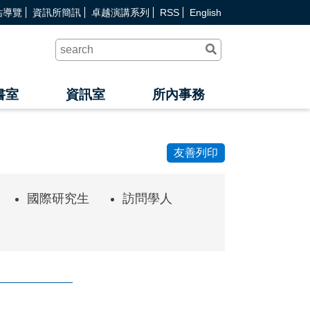
站導覽
資訊所簡訊
卓越演講系列
RSS
English
送
出
查
詢
書室
資訊室
所內事務
友善列印
國際研究生
訪問學人