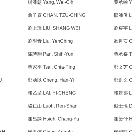
楊濰慈 Yang, Wei-Cih
葉承翰 Ye
詹子慶 CHAN, TZU-CHING
廖沛俊 Lia
劉上瑋 LIU, SHANG WEI
劉宸宇 Liu
劉硯青 Liu, YenChing
歐世安 Ou
潘詩韻 Pan, Shih-Yun
蔡承峯 Ts
蔡家平 Tsai, Chia-Ping
鄭文芝 Ch
U
鄭函以 Cheng, Han-Yi
鄭凱文 C
賴乙呈 LAI, YI-CHENG
賴建郡 Lai
駱仁山 Luoh, Ren-Shan
戴士瑋 DA
謝昌諭 Hsieh, Chang-Yu
謝棻伃 Hs
EH,
簡鳳儀 Chien, Angela
簡瑋靜 CH