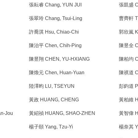
張耘睿 Chang, YUN JUI
張凱盛 C
張翠玲 Chang, Tsui-Ling
曹齊軒 TS
許喬淇 Hsu, Chiao-Chi
郭欣嵐 KU
陳治平 Chen, Chih-Ping
陳昱全 Ch
陳昱翔 CHEN, YU-HXIANG
陳柏均 Ch
陳煥元 Chen, Huan-Yuan
陳祺道 Ch
陸澤昀 LU, TSEYUN
彭鈞道 Pe
黃政 HUANG, CHENG
黃柏維 Hu
an-Jou
黃紹禎 HUANG, SHAO-ZHEN
黃智偉 Hu
楊子頤 Yang, Tzu-Yi
楊奈其 Ya