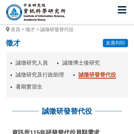
中
央
研
首頁
徵才
誠徵研發替代役
究
徵才
友善列印
院
資
誠徵研究人員
誠徵博士後研究
訊
誠徵研究及行政助理
誠徵研發替代役
科
暑期實習生
學
研
誠徵研發替代役
究
所
:::
資訊所115年研發替代役員額需求