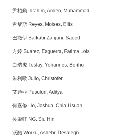
:::
尹柏勤 Ibrahim, Amien, Muhammad
尹黎斯 Reyes, Moises, Ellis
巴撒伊 Barkabi Zanjani, Saeed
方婷 Suarez, Esguerra, Fatima Lois
白瑞虎 Tesfay, Yohannes, Berihu
朱利歐 Julio, Christofer
艾迪亞 Pusuluri, Aditya
何嘉修 Ho, Joshua, Chia-Hsuan
吳肇軒 NG, Siu Hin
沃酷 Worku, Ashebr, Desalegn