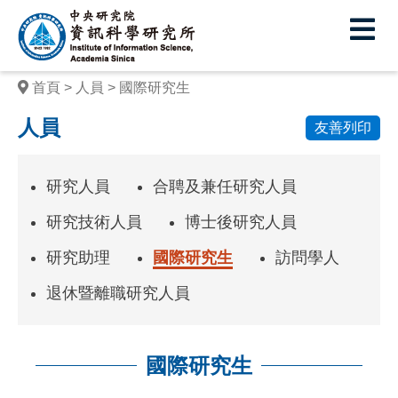
中
央
研
首頁
人員
國際研究生
究
人員
友善列印
院
資
研究人員
合聘及兼任研究人員
訊
研究技術人員
博士後研究人員
科
研究助理
國際研究生
訪問學人
學
退休暨離職研究人員
研
究
所
國際研究生