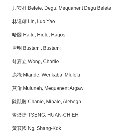
貝安村 Belete, Degu, Mequanent Degu Belete
林邏耀 Lin, Luo Yao
哈圖 Haftu, Hiete, Hagos
唐明 Bustami, Bustami
翁嘉立 Wong, Charlie
康祿 Mtande, Wenkaba, Mluleki
莫倫 Muluneh, Mequanent Argaw
陳凱勝 Chanie, Minale, Alehegn
曾煥捷 TSENG, HUAN-CHIEH
黃襄國 Ng, Shang-Kok