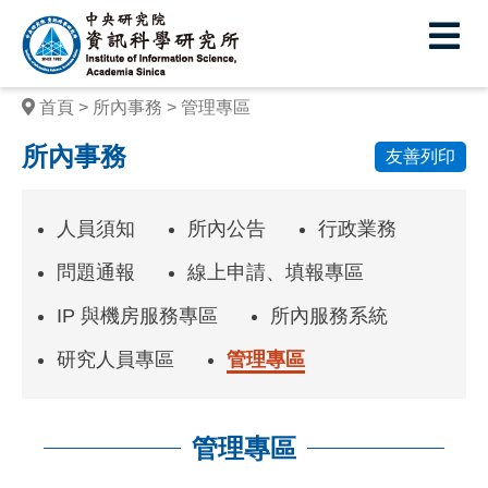
中
央
研
首頁
所內事務
管理專區
究
所內事務
友善列印
院
資
人員須知
所內公告
行政業務
訊
問題通報
線上申請、填報專區
科
IP 與機房服務專區
所內服務系統
學
研究人員專區
管理專區
研
究
所
管理專區