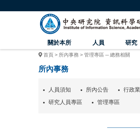
跳
到
主
中
要
內
央
容
區
研
塊
關於本所
人員
研究
究
首頁
所內事務
管理專區 ─ 總務相關
院
所內事務
資
訊
人員須知
所內公告
行政
科
研究人員專區
管理專區
學
研
究