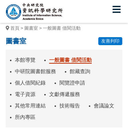
中
央
研
首頁
圖書室
一般圖書 借閱活動
究
圖書室
友善列印
院
資
本館導覽
一般圖書 借閱活動
訊
中研院圖書館服務
館藏查詢
科
個人借閱紀錄
閱覽證申請
學
電子資源
文獻傳遞服務
研
究
其他常用連結
技術報告
會議論文
所
所內專區