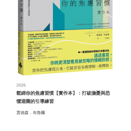
2026
鬆綁你的焦慮習慣【實作本】：打破擔憂與恐
懼迴圈的引導練習
賈德森．布魯爾