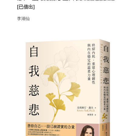
[已借出]
李湖仙