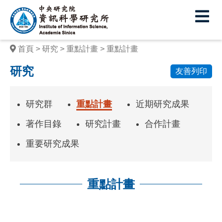
中
央
研
首頁
研究
重點計畫
重點計畫
究
研究
友善列印
院
資
研究群
重點計畫
近期研究成果
訊
著作目錄
研究計畫
合作計畫
科
重要研究成果
學
研
重點計畫
究
所
:::