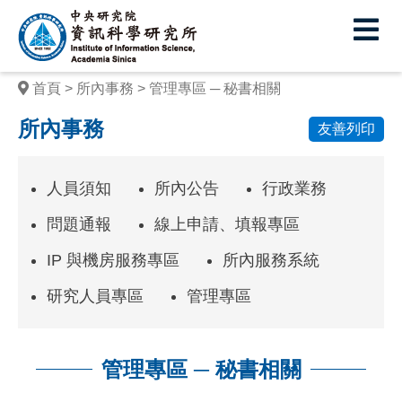
中
央
研
首頁
所內事務
管理專區 ─ 秘書相關
究
所內事務
友善列印
院
資
人員須知
所內公告
行政業務
訊
問題通報
線上申請、填報專區
科
IP 與機房服務專區
所內服務系統
學
研究人員專區
管理專區
研
究
所
管理專區 ─ 秘書相關