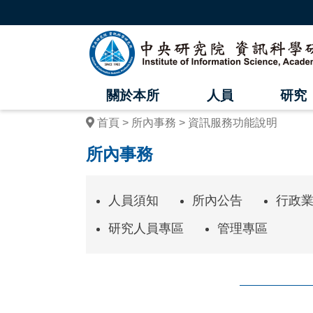
跳
到
主
中
要
內
央
容
區
研
塊
關於本所
人員
研究
究
首頁
所內事務
資訊服務功能說明
院
所內事務
資
訊
人員須知
所內公告
行政
科
研究人員專區
管理專區
學
研
究