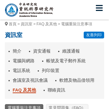
中
央
研
首頁
資訊室
FAQ 及其他
電腦重裝注意事項
究
資訊室
友善列印
院
資
簡介
資安通報
維護通報
訊
電腦與網路
帳號及電子郵件系統
科
電話系統
列印裝置
學
會議室及視訊會議
軟體及物品借領用
研
究
FAQ 及其他
聯絡資訊
所
電腦重裝注意事項
常見問題集（FAQ）