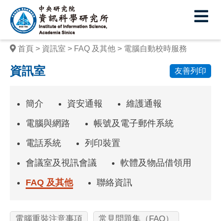
中
央
研
首頁
資訊室
FAQ 及其他
電腦自動校時服務
究
資訊室
友善列印
院
資
簡介
資安通報
維護通報
訊
電腦與網路
帳號及電子郵件系統
科
電話系統
列印裝置
學
會議室及視訊會議
軟體及物品借領用
研
究
FAQ 及其他
聯絡資訊
所
電腦重裝注意事項
常見問題集（FAQ）