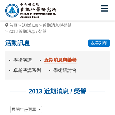
中
央
研
首頁
活動訊息
近期消息與榮譽
究
2013 近期消息 / 榮譽
院
活動訊息
友善列印
資
訊
學術演講
近期消息與榮譽
科
卓越演講系列
學術研討會
學
研
2013 近期消息 / 榮譽
究
:::
所
展開
年份選單