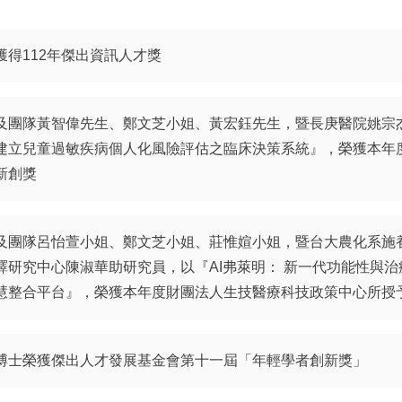
得112年傑出資訊人才獎
及團隊黃智偉先生、鄭文芝小姐、黃宏鈺先生，暨長庚醫院姚宗
建立兒童過敏疾病個人化風險評估之臨床決策系統』，榮獲本年
新創獎
及團隊呂怡萱小姐、鄭文芝小姐、莊惟媗小姐，暨台大農化系施
譯研究中心陳淑華助研究員，以『AI弗萊明： 新一代功能性與
慧整合平台』，榮獲本年度財團法人生技醫療科技政策中心所授
博士榮獲傑出人才發展基金會第十一屆「年輕學者創新獎」