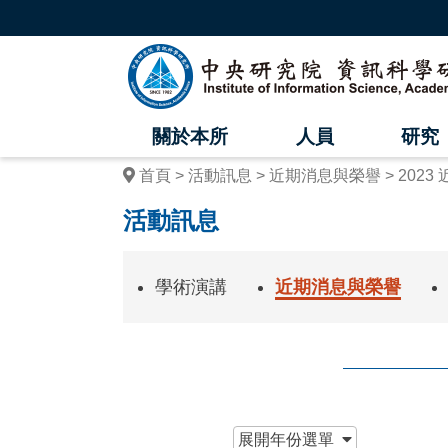
跳
到
主
中
要
內
央
容
區
研
塊
關於本所
人員
研究
究
首頁
活動訊息
近期消息與榮譽
2023
院
活動訊息
資
訊
學術演講
近期消息與榮譽
科
學
研
究
:::
展開
年份選單