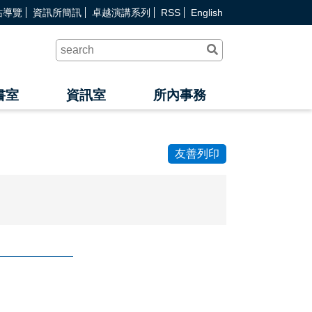
站導覽
資訊所簡訊
卓越演講系列
RSS
English
送
出
查
詢
書室
資訊室
所內事務
友善列印