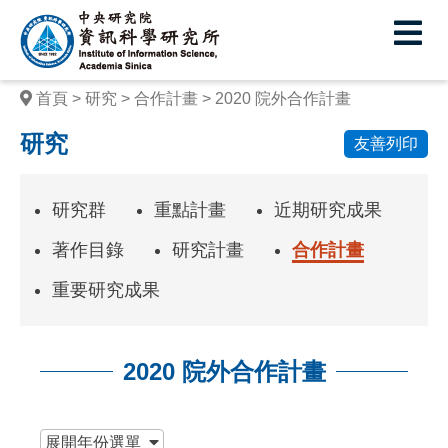
中
央
研
首頁
研究
合作計畫
2020 院外合作計畫
究
研究
友善列印
院
資
研究群
重點計畫
近期研究成果
訊
著作目錄
研究計畫
合作計畫
科
重要研究成果
學
研
2020 院外合作計畫
究
所
:::
展開
年份選單