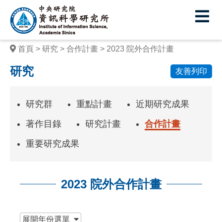
中
央
研
首頁
研究
合作計畫
2023 院外合作計畫
究
研究
友善列印
院
資
研究群
重點計畫
近期研究成果
訊
著作目錄
研究計畫
合作計畫
科
重要研究成果
學
研
2023 院外合作計畫
究
所
:::
展開
年份選單