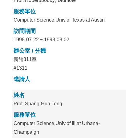
Prof. Robert(bobby) Blumofe
服務單位
Computer Science,Univ.of Texas at Austin
訪問期間
1998-07-22 ~ 1998-08-02
辦公室 / 分機
新館311室
#1311
邀請人
姓名
Prof. Shang-Hua Teng
服務單位
Computer Science,Univ.of Ill.at Urbana-
Champaign