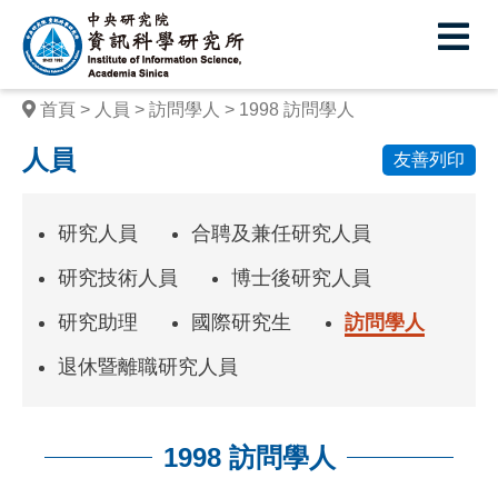
中
央
研
首頁
人員
訪問學人
1998 訪問學人
究
人員
友善列印
院
資
研究人員
合聘及兼任研究人員
訊
研究技術人員
博士後研究人員
科
研究助理
國際研究生
訪問學人
學
退休暨離職研究人員
研
究
所
1998 訪問學人