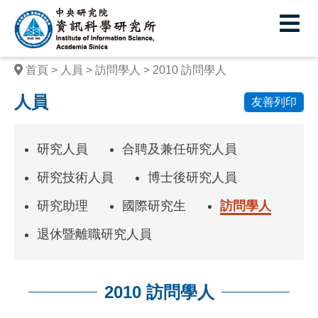
中
央
研
首頁
人員
訪問學人
2010 訪問學人
究
人員
友善列印
院
資
研究人員
合聘及兼任研究人員
訊
研究技術人員
博士後研究人員
科
研究助理
國際研究生
訪問學人
學
退休暨離職研究人員
研
究
所
2010 訪問學人