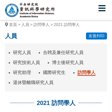
中
央
研
首頁
人員
訪問學人
2021 訪問學人
究
人員
友善列印
院
資
研究人員
合聘及兼任研究人員
訊
研究技術人員
博士後研究人員
科
研究助理
國際研究生
訪問學人
學
退休暨離職研究人員
研
究
所
2021 訪問學人