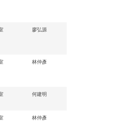
室
廖弘源
室
林仲彥
室
何建明
室
林仲彥