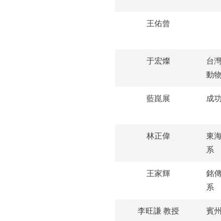
王佑曾
于宏燦
台
動
藍崑展
成
林正偉
東
系
王家輝
銘
系
李旺謙 教授
賓