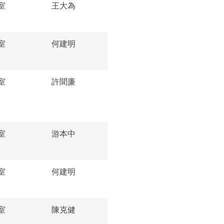
室
王大為
室
何建明
室
許聞廉
室
游本中
室
何建明
室
陳克健