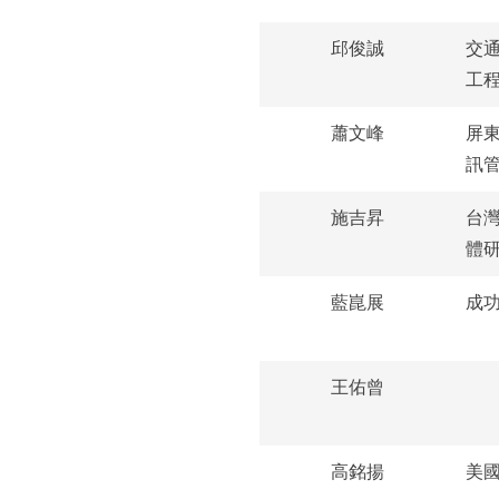
邱俊誠
交
工
蕭文峰
屏
訊
施吉昇
台
體
藍崑展
成
王佑曾
高銘揚
美