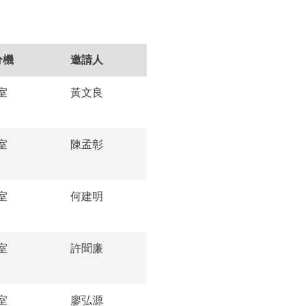
分機
邀請人
室
黃文良
室
陳孟彰
室
何建明
室
許聞廉
室
廖弘源