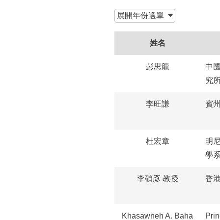
所
:::
展開
年份選單
姓名
彭思龍
中
究
李旺謙
賓
杜宏章
明
學
李碩彥 教授
香
Khasawneh A. Baha
Pri