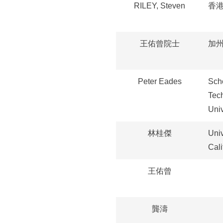
RILEY, Steven
香
王佑曾院士
加
Peter Eades
Scho
Tec
Univ
林桂傑
Univ
Cali
王佑曾
龔濤