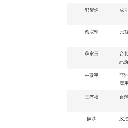
郭耀煌
成
蔡宗翰
元
蘇家玉
台
訊
林致宇
亞
應
王有禮
台
陳恭
政