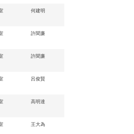
室
何建明
室
許聞廉
室
許聞廉
室
呂俊賢
室
高明達
室
王大為