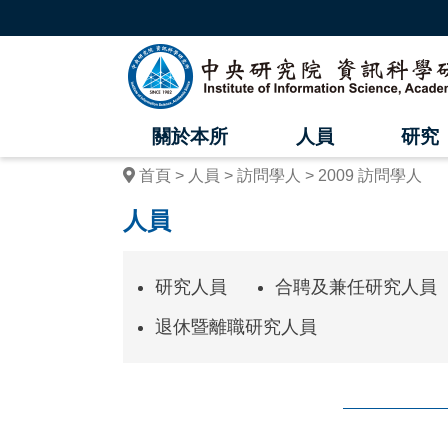
跳
到
主
中
要
內
央
容
區
研
塊
關於本所
人員
研究
究
首頁
人員
訪問學人
2009 訪問學人
院
人員
資
訊
研究人員
合聘及兼任研究人員
科
退休暨離職研究人員
學
研
究