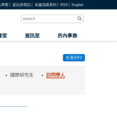
站導覽
資訊所簡訊
卓越演講系列
RSS
English
送
出
查
詢
書室
資訊室
所內事務
友善列印
國際研究生
訪問學人