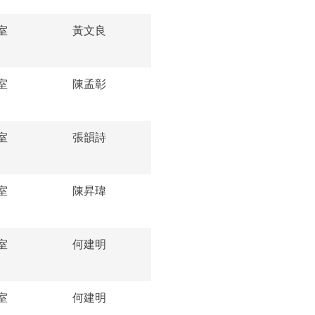
室
黃文良
室
陳孟彰
室
張韻詩
室
陳昇瑋
室
何建明
室
何建明