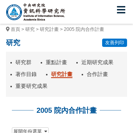
中
央
研
首頁
研究
研究計畫
2005 院內合作計畫
究
研究
友善列印
院
資
研究群
重點計畫
近期研究成果
訊
著作目錄
研究計畫
合作計畫
科
重要研究成果
學
研
2005 院內合作計畫
究
所
:::
展開
年份選單