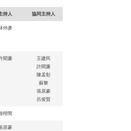
主持人
協同主持人
林仲彥
許聞廉
王建民
許聞廉
陳孟彰
蘇黎
張原豪
呂俊賢
鐘楷閔
張原豪