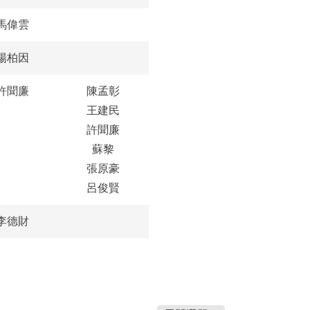
馬偉雲
楊柏因
許聞廉
陳孟彰
王建民
許聞廉
蘇黎
張原豪
呂俊賢
李德財