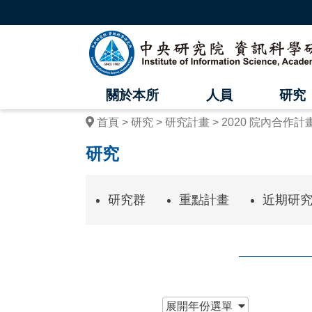
跳
到
主
中
要
內
央
容
區
研
塊
關於本所
人員
研究
究
首頁
研究
研究計畫
2020 院內合作計
院
研究
資
訊
研究群
重點計畫
近期研
科
學
研
究
:::
展開
年份選單