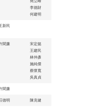
簡立峰
李德財
何建明
王新民
許聞廉
宋定懿
王建民
林仲彥
施純傑
蔡懷寬
吳真貞
許聞廉
莊德明
陳克健