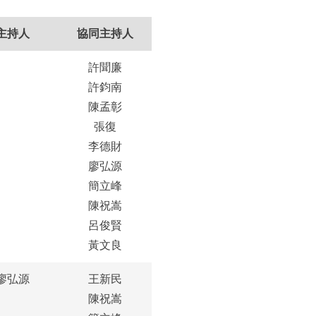
主持人
協同主持人
許聞廉
許鈞南
陳孟彰
張復
李德財
廖弘源
簡立峰
陳祝嵩
呂俊賢
黃文良
廖弘源
王新民
陳祝嵩