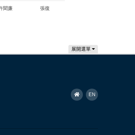
許聞廉
張復
展開選單
首
EN
頁