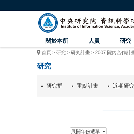
跳
到
主
中
要
內
央
容
區
研
塊
關於本所
人員
研究
究
首頁
研究
研究計畫
2007 院內合作計
院
研究
資
訊
研究群
重點計畫
近期研
科
學
研
究
:::
展開
年份選單