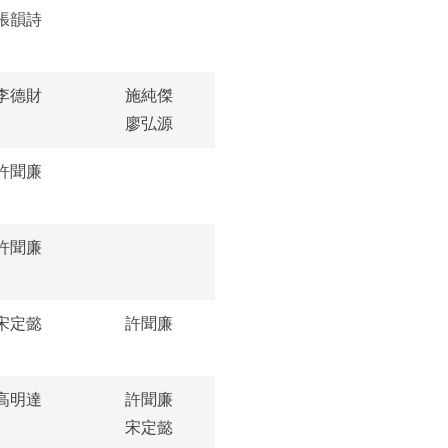
張韻詩
李德財
施純傑
廖弘源
許聞廉
許聞廉
宋定懿
許聞廉
高明達
許聞廉
宋定懿