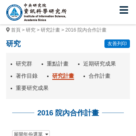
中
央
研
首頁
研究
研究計畫
2016 院內合作計畫
究
研究
友善列印
院
資
研究群
重點計畫
近期研究成果
訊
著作目錄
研究計畫
合作計畫
科
重要研究成果
學
研
2016 院內合作計畫
究
所
:::
展開
年份選單