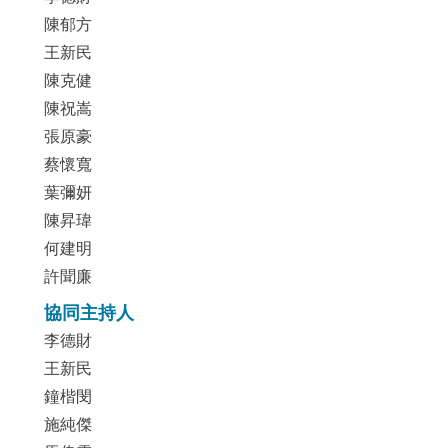
陳郁方
王新民
陳克健
陳祝嵩
張原豪
蔡懷寬
葉彌妍
陳昇瑋
何建明
許聞廉
協同主持人
李德財
王新民
鐘楷閔
施純傑